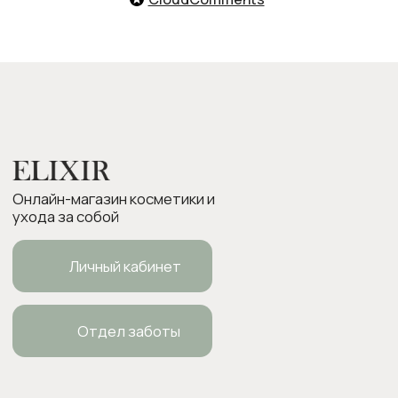
Подарочные карты
Следите за нами в соцсетях:
ИП Боровкова Анастасия Валерьевна
ОГРНИП 318554300063015
elixirstore@mail.ru
Политика конфиденциальности
Публичная оферта