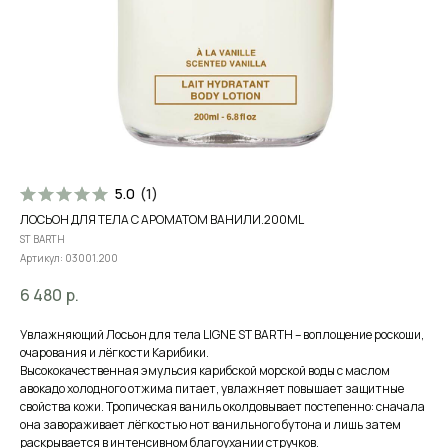
5.0
(
1
)
ЛОСЬОН ДЛЯ ТЕЛА С АРОМАТОМ ВАНИЛИ.200ML
ST BARTH
Артикул:
03001.200
6 480
р.
Увлажняющий Лосьон для тела LIGNE ST BARTH – воплощение роскоши,
очарования и лёгкости Карибики.
Высококачественная эмульсия карибской морской воды с маслом
авокадо холодного отжима питает, увлажняет повышает защитные
свойства кожи. Тропическая ваниль околдовывает постепенно: сначала
она завораживает лёгкостью нот ванильного бутона и лишь затем
раскрывается в интенсивном благоухании стручков.