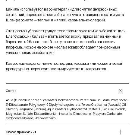
Ваниль используется в ароматерапии для снятия депрессивных
состояний, заряжает энергией, дарит чувство защищенности и уюта.
Шлейф аромата — тёплый и мягкий, карамельно-сладкий.
Этот лосьон ублажает душу и тело своим ароматом карибской ванили.
Благоухающий бальзам впитывается в кожу, придавая ей нежный и
бархатистый блеск — нет более утонченного способа нанесения
парфюма. Лосьон на основе масла авокадо обладает прекрасными
увлажняющими свойствами.
Как роскошное дополнение после душа, массажа или косметической
процедуры, он переносит нас в мир чувственных ароматов.
Состав
Aqua (Purified Caribbean Sea Water), Isohexadecane, Paraffinum Liquidum, Polyglyceryl-
3-Diisostearate, Polyglyceryl-2 Dipolyhydroxystearate, Persea Gratissima (Avocado) Oil,
Glycerin, Fragrance (Parfum), Aqua (Water), Hydrogenated Castor Oil, Sodium Chloride,
Magnesium Sulfate, Disteardimonium Hectorite, Dimethiconol, Propylene Carbonate,
Cyclopentasiloxane, Phenoxyethanol.
Способ применения