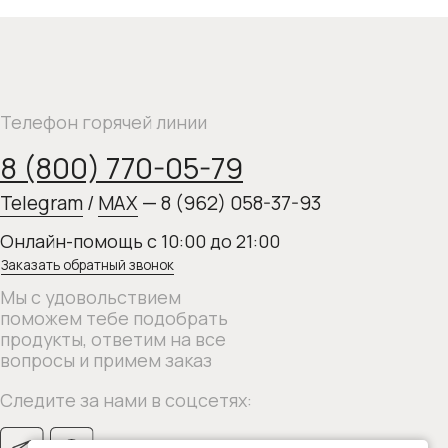
льствием
бе подобрать
тветим на все
римем заказ
нами в соцсетях: