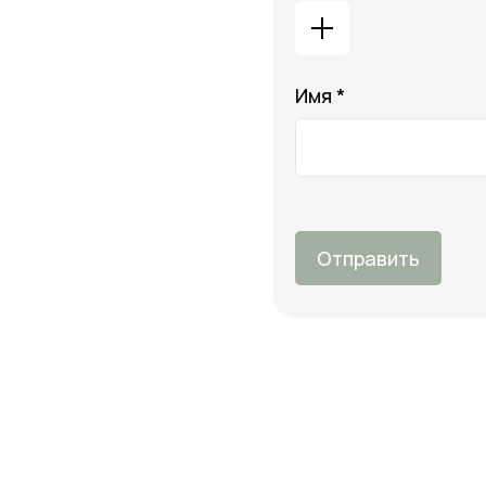
Имя *
Отправить
О 
Оп
Онлайн-магазин косметики и
Во
ухода за собой
Бо