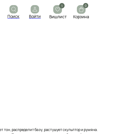
0
1
ойти
Вишлист
Корзина
ет тон, распределит базу, растушует скульптор и румяна.