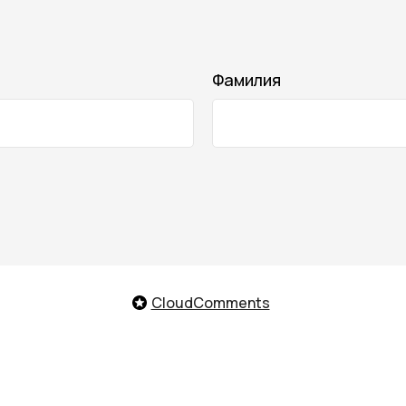
Фамилия
Телефон го
нас
Контакты
CloudComments
лата и доставка
Оплата Долями
8 (800)
зврат товара
Подарочные карты
Telegram
/
нусная программа
Онлайн-помо
Заказать обрат