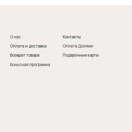
Мы с удово
поможем те
продукты, о
вопросы и п
Следите за 
итика конфиденциальности
Публичная оферта