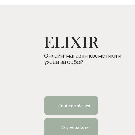
Личный кабинет
Отдел заботы
ИП Боровкова Анастасия Валерьевна
Пол
ОГРНИП 318554300063015
elixirstore@mail.ru