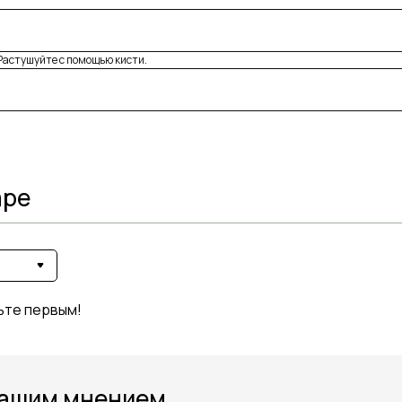
Растушуйте с помощью кисти.
аре
ьте первым!
вашим мнением