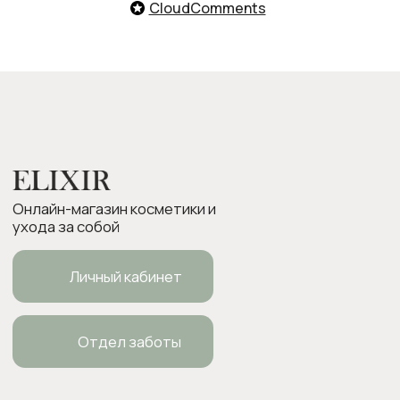
Оплата и доставка
CloudComments
Возврат товара
Бонусная программа
Контакты
Оплата Долями
Подарочные карты
Следите за нами в соцсетях:
ИП Боровкова Анастасия Валерьевна
ОГРНИП 318554300063015
elixirstore@mail.ru
Политика конфиденциальности
Публичная оферта