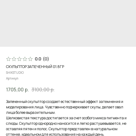
0.0
(
0
)
СКУЛЬПТОР ЗАПЕЧЕННЫЙ 01.8ГР
SHIKSTUDIO
Артикул:
1705,00
р.
3100,00
р.
Запеченный скульптор создает естественный эффект затемнения и
моделирования лица. Чувственно подчеркивает скулы, делает овал
лица более выразительным.
Шелковистая текстура достигается за счет особого микса пигмента и
слюды. Скульптор однородно наносится и легко растушевывается, не
оставляя пятен и полос. Скульптор представлен в натуральном
оттенке, идеальном для использования на каждый день.