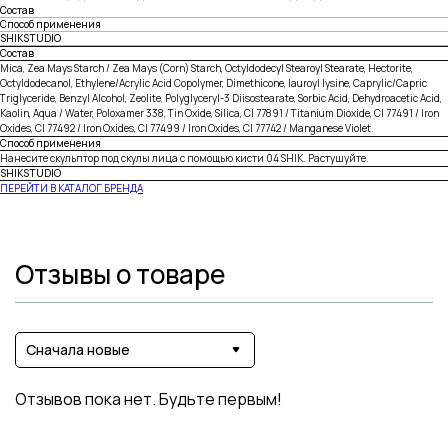
Состав
Способ применения
SHIKSTUDIO
Состав
Mica, Zea Mays Starch / Zea Mays (Corn) Starch, Octyldodecyl Stearoyl Stearate, Hectorite,
Octyldodecanol, Ethylene/Acrylic Acid Copolymer, Dimethicone, lauroyl lysine, Caprylic/Capric
Triglyceride, Benzyl Alcohol, Zeolite, Polyglyceryl-3 Diisostearate, Sorbic Acid, Dehydroacetic Acid,
Kaolin, Aqua / Water, Poloxamer 338, Tin Oxide, Silica, CI 77891 / Titanium Dioxide, CI 77491 / Iron
Oxides, CI 77492 / Iron Oxides, CI 77499 / Iron Oxides, CI 77742 / Manganese Violet.
Способ применения
Нанесите скульптор под скулы лица с помощью кисти 04 SHIK. Растушуйте.
SHIKSTUDIO
ПЕРЕЙТИ В КАТАЛОГ БРЕНДА
Отзывы о товаре
Сначала новые
Отзывов пока нет. Будьте первым!