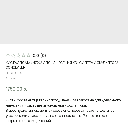
0.0
(
0
)
КИСТЬ ДЛЯ МАКИЯЖА ДЛЯ НАНЕСЕНИЯ КОНСИЛЕРА И СКУЛЬПТОРА
CONCEALER
SHIKSTUDIO
Артикул:
1750,00
р.
Кисть Concealer тщательно продумана и разработана для идеального
нанесения и растушевки консилера и скульптора.
В меру пушистая, скошенный срез легко прорабатывает отдельные
участки кожи и расставляет световые акценты. Ровное, тонкое
покрытие за пару движений.