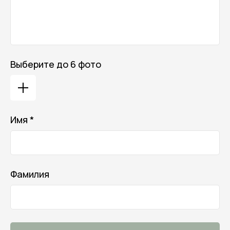
Онлайн-магазин косметики и
ухода за собой
Личный кабинет
Выберите до 6 фото
Отдел заботы
Имя *
Телефон горячей линии
8 (800) 770-05-79
Telegram
/
MAX
— 8 (962) 058-37-93
Фамилия
Онлайн-помощь с 10:00 до 21:00
Заказать обратный звонок
Мы с удовольствием поможем
тебе подобрать продукты,