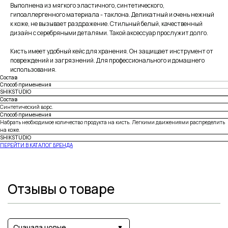
Выполнена из мягкого эластичного, синтетического,
гипоаллергенного материала - таклона. Деликатный и очень нежный
к коже, не вызывает раздражение. Стильный белый, качественный
дизайн с серебряными деталями. Такой аксессуар прослужит долго.
Кисть имеет удобный кейс для хранения. Он защищает инструмент от
повреждений и загрязнений. Для профессионального и домашнего
использования.
Состав
Способ применения
SHIKSTUDIO
Состав
Синтетический ворс.
Способ применения
Набрать необходимое количество продукта на кисть. Легкими движениями распределить
на коже.
SHIKSTUDIO
ПЕРЕЙТИ В КАТАЛОГ БРЕНДА
Отзывы о товаре
Сначала новые