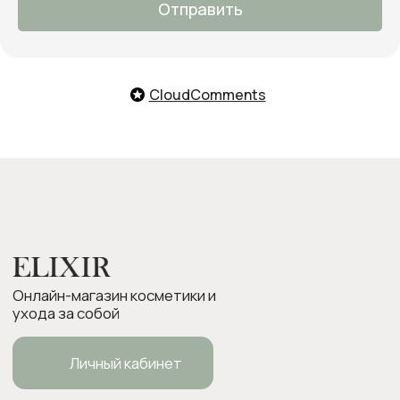
ответим на все вопросы и примем
Отправить
заказ
О нас
Оплата и доставка
Возврат товара
CloudComments
Бонусная программа
Контакты
Оплата Долями
Подарочные карты
Следите за нами в соцсетях:
ИП Боровкова Анастасия Валерьевна
ОГРНИП 318554300063015
elixirstore@mail.ru