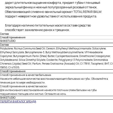
дарит длительное ощущение комфорта, придает губам глянцевый
зеркальный финиш и нежный полупрозрачный розовый оттенок.
Обволакивающий сливочно-ванильный аромат TOTAL REPAIR BALM
подарит невероятное удовольствие от использования продукта.
Благодаря наличию питательных масел в составе средство
способствует заживлению ранок и трещинок.
Состав
Способ применения
SHIKSTUDIO
Состав
Polybutene, Ricinus Communis Seed Oil, Ceresin, Ethylhexyl Methoxycinnamate, Octocrylene,
Ethylhexyl Salicylate, Benzophenone-3, Butyl Methoxydibenzoylmethane, VP/Hexadecene
Copolymer, Butyrospermum Parkii (Shea) Butter, Cyclopentasiloxane, Dimethicone Crosspolymer,
Octyldodecanol, Silica Dimethyl Silylate, Ozokerite, Polyglyceryl-3 Polyricinoleate, Simmondsia
Chinensis (Jojoba) Seed Oil, Parfum, Persea Gratissima (Avocado) Oil, CI 77891, Tocopherol, BHT, CI
15850, CI 47005.
Способ применения
Способ применения в качестве бальзама:
Нанесите небольшое количество восстанавливающего бальзама на губы. Обновляйте в
течение дня по мере необходимости.
Способ применения в качестве маски:
Для интенсивного восстановления нанесите плотным слоем бальзам на губы
подушечками пальцев или кистью. Оставьте на ночь.
SHIKSTUDIO
ПЕРЕЙТИ В КАТАЛОГ БРЕНДА