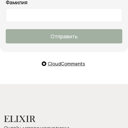
Фамилия
Заказать обратный звонок
Мы с удовольствием поможем
тебе подобрать продукты,
ответим на все вопросы и примем
заказ
Отправить
О нас
Оплата и доставка
Возврат товара
Бонусная программа
CloudComments
Контакты
Оплата Долями
Подарочные карты
Следите за нами в соцсетях: