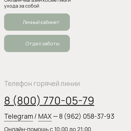
ИП Боровкова Анастасия Валерьевна
ОГРНИП 318554300063015
elixirstore@mail.ru
Политика конфиденциальности
Публичная оферта