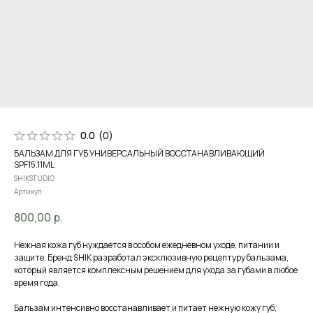
0.0
(
0
)
БАЛЬЗАМ ДЛЯ ГУБ УНИВЕРСАЛЬНЫЙ ВОССТАНАВЛИВАЮЩИЙ
SPF15.11ML
SHIKSTUDIO
Артикул:
800,00
р.
Нежная кожа губ нуждается в особом ежедневном уходе, питании и
защите. Бренд SHIK разработал эксклюзивную рецептуру бальзама,
который является комплексным решением для ухода за губами в любое
время года.
Бальзам интенсивно восстанавливает и питает нежную кожу губ,