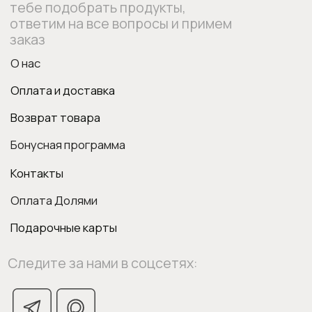
ИП Боровкова Анастасия Валерьевна
ОГРНИП 318554300063015
elixirstore@mail.ru
Политика конфиденциальности
Публичная оферта
1
0
Поиск
Войти
Вишлист
Корзина