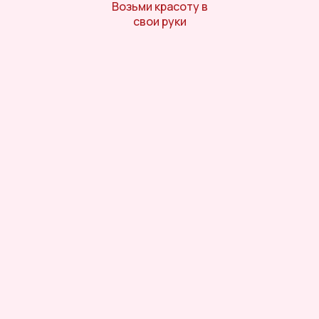
Возьми красоту в
свои руки
Онлайн-магазин косметики и
ухода за собой
Личный кабинет
Отдел заботы
Телефон горячей линии
8 (800) 770-05-79
Telegram
/
MAX
— 8 (962) 058-37-93
Онлайн-помощь с 10:00 до 21:00