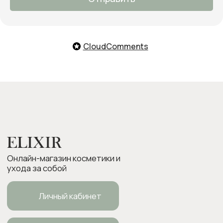
заказ
О нас
Оплата и доставка
CloudComments
Возврат товара
Бонусная программа
Контакты
Оплата Долями
Подарочные карты
Следите за нами в соцсетях:
ИП Боровкова Анастасия Валерьевна
ОГРНИП 318554300063015
elixirstore@mail.ru