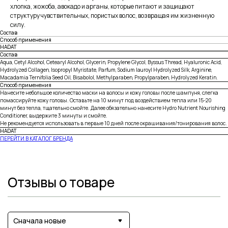
хлопка, жожоба, авокадо и арганы, которые питают и защищают
структуру чувствительных, пористых волос, возвращая им жизненную
силу.
Состав
Способ применения
HADAT
Состав
Aqua, Cetyl Alcohol, Cetearyl Alcohol, Glycerin, Propylene Glycol, Byssus Thread, Hyaluronic Acid,
Hydrolyzed Collagen, Isopropyl Myristate, Parfum, Sodium lauroyl Hydrolyzed Silk, Arginine,
Macadamia Ternifolia Seed Oil, Bisabolol, Methylparaben, Propylparaben, Hydrolyzed Keratin.
Способ применения
Нанесите небольшое количество маски на волосы и кожу головы после шампуня, слегка
помассируйте кожу головы. Оставьте на 10 минут под воздействием тепла или 15-20
минут без тепла, тщательно смойте. Далее обязательно нанесите Hydro Nutrient Nourishing
Conditioner, выдержите 3 минуты и смойте.
Не рекомендуется использовать в первые 10 дней после окрашивания/тонирования волос.
HADAT
ПЕРЕЙТИ В КАТАЛОГ БРЕНДА
Отзывы о товаре
Сначала новые