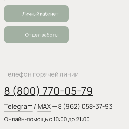
ИП Боровкова Анастасия Валерьевна
ОГРНИП 318554300063015
elixirstore@mail.ru
Политика конфиденциальности
Публичная оферта