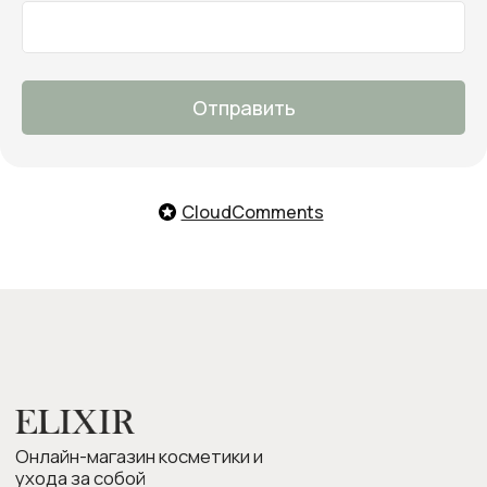
Заказать обратный звонок
Мы с удовольствием поможем
тебе подобрать продукты,
ответим на все вопросы и примем
заказ
Отправить
О нас
Оплата и доставка
Возврат товара
CloudComments
Бонусная программа
Контакты
Оплата Долями
Подарочные карты
Следите за нами в соцсетях: