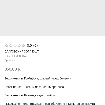
0.0
(
0
)
БЛАГОВОНИЯ CORA.10ШТ
FLAME OF MOSCOW
Артикул:
850,00
р.
Верхние ноты: Грейпфрут, розовый перец, бензоин
Средние ноты: Ревень, лаванда, мирра, роза
Базовые ноты: Ваниль, сандал, амбра
Искрящийся полет в полуденном небе. Солнечные ноты грейпфрута,