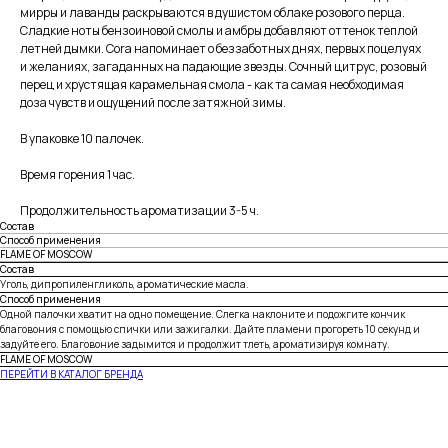
мирры и лаванды раскрываются в душистом облаке розового перца.
Сладкие ноты бензоиновой смолы и амбры добавляют оттенок теплой
летней дымки. Cora напоминает о беззаботных днях, первых поцелуях
и желаниях, загаданных на падающие звезды. Сочный цитрус, розовый
перец и хрустящая карамельная смола - как та самая необходимая
доза чувств и ощущений после затяжной зимы.
В упаковке 10 палочек.
Время горения 1 час.
Продолжительность ароматизации 3-5 ч.
Состав
Способ применения
FLAME OF MOSCOW
Состав
Уголь, дипропиленгликоль, ароматические масла.
Способ применения
Одной палочки хватит на одно помещение. Слегка наклоните и подожгите кончик
благовония с помощью спички или зажигалки. Дайте пламени прогореть 10 секунд и
задуйте его. Благовоние задымится и продолжит тлеть, ароматизируя комнату.
FLAME OF MOSCOW
ПЕРЕЙТИ В КАТАЛОГ БРЕНДА