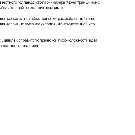
 известного голландского парикмахера Фиона Франшимон с
бкая, с силой нескольких невидимок.
авать абсолютно любые прически: расслабленный пучок,
ия и сложные вечерние укладки – и быть уверенной, что
 5 шпилек, справится с прической любой сложности в два
 не оставляет заломов.