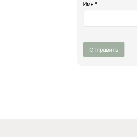
Имя *
Отправить
О 
Оп
Онлайн-магазин косметики и
Во
ухода за собой
Бо