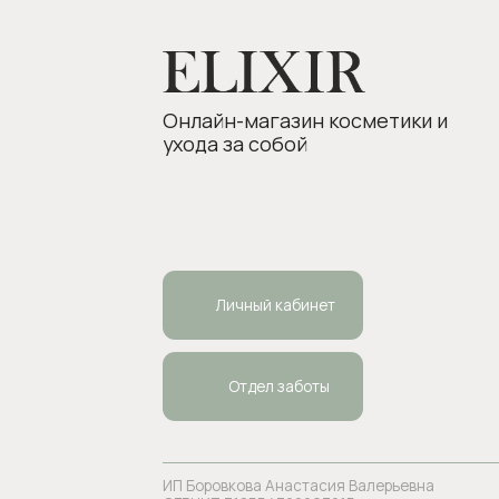
Личный кабинет
Отдел заботы
ИП Боровкова Анастасия Валерьевна
Пол
ОГРНИП 318554300063015
elixirstore@mail.ru