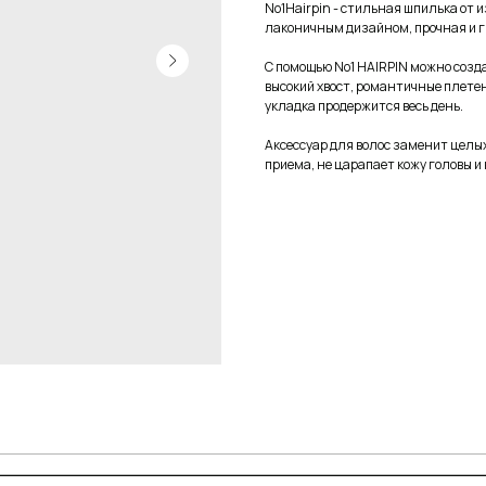
No1Hairpin - стильная шпилька от
лаконичным дизайном, прочная и ги
С помощью No1 HAIRPIN можно созд
высокий хвост, романтичные плетен
укладка продержится весь день.
Аксессуар для волос заменит целых
приема, не царапает кожу головы и