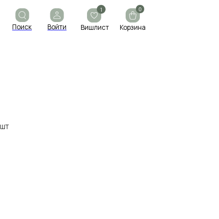
0
1
ойти
Вишлист
Корзина
3ШТ