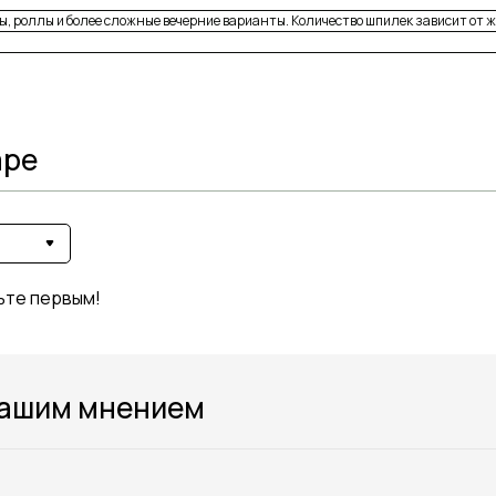
ы, роллы и более сложные вечерние варианты. Количество шпилек зависит от ж
аре
ьте первым!
вашим мнением