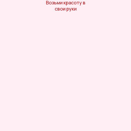
Возьми красоту в
свои руки
Онлайн-магазин косметики и
ухода за собой
Личный кабинет
Отдел заботы
Телефон горячей линии
8 (800) 770-05-79
Telegram
/
MAX
— 8 (962) 058-37-93
Онлайн-помощь с 10:00 до 21:00