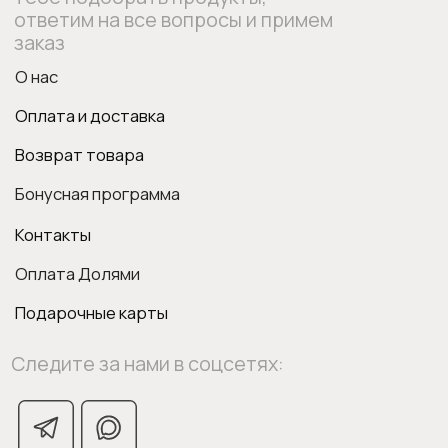
ИП Боровкова Анастасия Валерьевна
ОГРНИП 318554300063015
elixirstore@mail.ru
Политика конфиденциальности
Публичная оферта
1
0
Поиск
Войти
Вишлист
Корзина