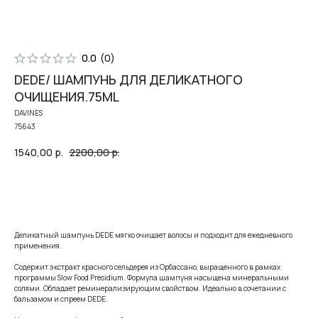
0.0
(
0
)
DEDE/ ШАМПУНЬ ДЛЯ ДЕЛИКАТНОГО
ОЧИЩЕНИЯ.75ML
DAVINES
75643
1540,00
р.
2200,00
р.
В корзину
Деликатный шампунь DEDE мягко очищает волосы и подходит для ежедневного
применения.
Содержит экстракт красного сельдерея из Орбассано, выращенного в рамках
программы Slow Food Presidium. Формула шампуня насыщена минеральными
солями. Обладает реминерализирующим свойством. Идеально в сочетании с
бальзамом и спреем DEDE.