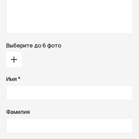
Онлайн-магазин косметики и
ухода за собой
Личный кабинет
Выберите до 6 фото
Отдел заботы
Имя *
Телефон горячей линии
8 (800) 770-05-79
Telegram
/
MAX
— 8 (962) 058-37-93
Фамилия
Онлайн-помощь с 10:00 до 21:00
Заказать обратный звонок
Мы с удовольствием поможем