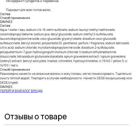
Не содержит сульфатов и парабенов.
Подходит для всех типов волос.
Состав
Способ применения
DAVINES
Состав
Aqua / water / eau, sodium c14-16 olefin sulfonate, sodium lauroyl methyl isethionate,
cocamidopropyl betaine, sodium pca, decyl glucoside, sodium methyl 2-sulfolaurate,
lauramidopropylamine oxide, coco-glucoside, glyceryl oleate, disodium coco-glucoside
sulfosuccinate, benzyl alcohol, polysorbate 20, panthenol, parfum / fragrance, sodium benzoate,
citric acid, sodium chloride, myristamidopropylamine oxide, disodium 2-sulfolaurate,
polyquaternium-7, guar hydroxypropyltrimonium chloride, trisodium ethylenediamine
disuccinate, tetrasodium glutamate diacetate, apium graveolens extract / apium graveolens
(celeryl) extract, benzyl salicylate, linalool, citronellol, hydroxycitronellal, ci 19140 / yellow 5, ci
14700 / red 4.
Способ применения
Равномерно нанести на влажные волосы и кожу головы, мягко помассировать. Тщательно
смыть теплой водой. Повторить в случае необходимости. Нанести DEDE/кондиционер или
DEDE/спрей.
DAVINES
ПЕРЕЙТИ В КАТАЛОГ БРЕНДА
Отзывы о товаре