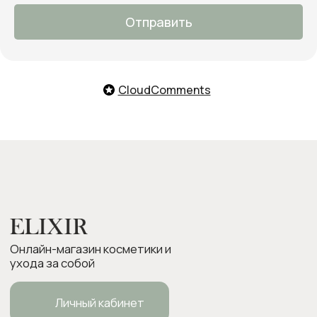
тебе подобрать продукты,
ответим на все вопросы и примем
Отправить
заказ
О нас
Оплата и доставка
Возврат товара
CloudComments
Бонусная программа
Контакты
Оплата Долями
Подарочные карты
Следите за нами в соцсетях:
ИП Боровкова Анастасия Валерьевна
ОГРНИП 318554300063015