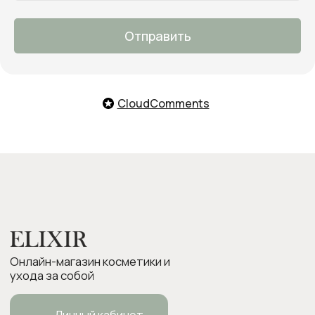
Мы с удовольствием поможем
тебе подобрать продукты,
ответим на все вопросы и примем
Отправить
заказ
О нас
Оплата и доставка
Возврат товара
CloudComments
Бонусная программа
Контакты
Оплата Долями
Подарочные карты
Следите за нами в соцсетях:
ИП Боровкова Анастасия Валерьевна