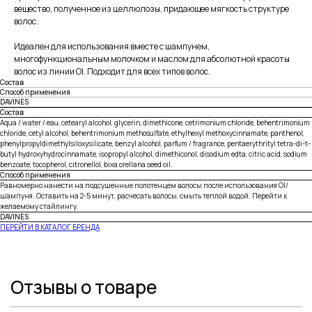
вещество, полученное из целлюлозы, придающее мягкость структуре
волос.
Идеален для использования вместе с шампунем,
многофункциональным молочком и маслом для абсолютной красоты
волос из линии OI. Подходит для всех типов волос.
Состав
Способ применения
DAVINES
Состав
Aqua / water / eau, cetearyl alcohol, glycerin, dimethicone, cetrimonium chloride, behentrimonium
chloride, cetyl alcohol, behentrimonium methosulfate, ethylhexyl methoxycinnamate, panthenol,
phenylpropyldimethylsiloxysili­cate, benzyl alcohol, parfum / fragrance, pen­taerythrityl tetra-di-t-
butyl hydroxyhydro­cinnamate, isopropyl alcohol, dimethiconol, disodium edta, citric acid, sodium
benzoate, to­copherol, citronellol, bixa orellana seed oil.
Способ применения
Равномерно нанести на подсушенные полотенцем волосы после использования OI/
шампуня. Оставить на 2-5 минут, расчесать волосы, смыть теплой водой. Перейти к
желаемому стайлингу.
DAVINES
ПЕРЕЙТИ В КАТАЛОГ БРЕНДА
Отзывы о товаре