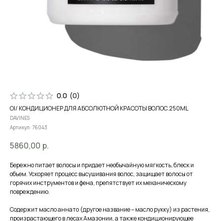
0.0
(
0
)
OI/ КОНДИЦИОНЕР ДЛЯ АБСОЛЮТНОЙ КРАСОТЫ ВОЛОС.250ML
DAVINES
Артикул:
76043
5860,00
р.
Бережно питает волосы и придает необычайную мягкость, блеск и
объем. Ускоряет процесс высушивания волос, защищает волосы от
горячих инструментов и фена, препятствует их механическому
повреждению.
Содержит масло аннато (другое название – масло рукку) из растения,
произрастающего в лесах Амазонии, а также кондиционирующее