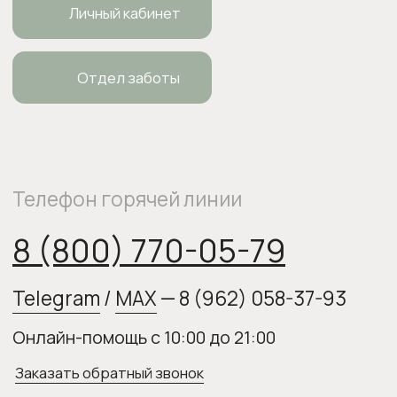
ИП Боровкова Анастасия Валерьевна
ОГРНИП 318554300063015
elixirstore@mail.ru
Политика конфиденциальности
Публичная оферта