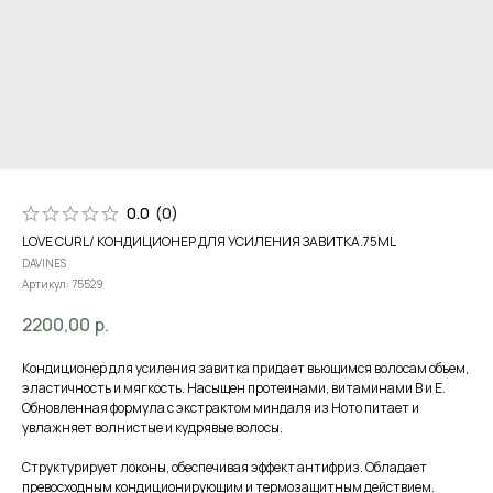
0.0
(
0
)
LOVE CURL/ КОНДИЦИОНЕР ДЛЯ УСИЛЕНИЯ ЗАВИТКА.75ML
DAVINES
Артикул:
75529
2200,00
р.
Кондиционер для усиления завитка придает вьющимся волосам объем,
эластичность и мягкость. Насыщен протеинами, витаминами В и Е.
Обновленная формула с экстрактом миндаля из Ното питает и
увлажняет волнистые и кудрявые волосы.
Структурирует локоны, обеспечивая эффект антифриз. Обладает
превосходным кондиционирующим и термозащитным действием.