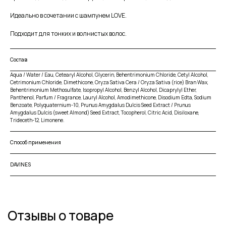
Идеально в сочетании с шампунем LOVE.
Подходит для тонких и волнистых волос.
Состав
Aqua / Water / Eau, Cetearyl Alcohol, Glycerin, Behentrimonium Chloride, Cetyl Alcohol,
Cetrimonium Chloride, Dimethicone, Oryza Sativa Cera / Oryza Sativa (rice) Bran Wax,
Behentrimonium Methosulfate, Isopropyl Alcohol, Benzyl Alcohol, Dicaprylyl Ether,
Panthenol, Parfum / Fragrance, Lauryl Alcohol, Amodimethicone, Disodium Edta, Sodium
Benzoate, Polyquaternium-10, Prunus Amygdalus Dulcis Seed Extract / Prunus
Amygdalus Dulcis (sweet Almond) Seed Extract, Tocopherol, Citric Acid, Disiloxane,
Trideceth-12, Limonene.
Способ применения
DAVINES
Отзывы о товаре