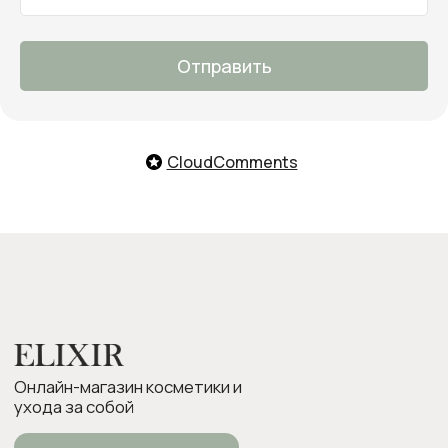
Мы с удовольствием поможем
тебе подобрать продукты,
ответим на все вопросы и примем
заказ
Отправить
О нас
Оплата и доставка
Возврат товара
CloudComments
Бонусная программа
Контакты
Оплата Долями
Подарочные карты
Следите за нами в соцсетях: