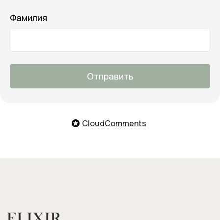
Онлайн-помощь с 10:00 до 21:00
Фамилия
Заказать обратный звонок
Мы с удовольствием поможем
тебе подобрать продукты,
ответим на все вопросы и примем
заказ
О нас
Отправить
Оплата и доставка
Возврат товара
Бонусная программа
CloudComments
Контакты
Оплата Долями
Подарочные карты
Следите за нами в соцсетях: