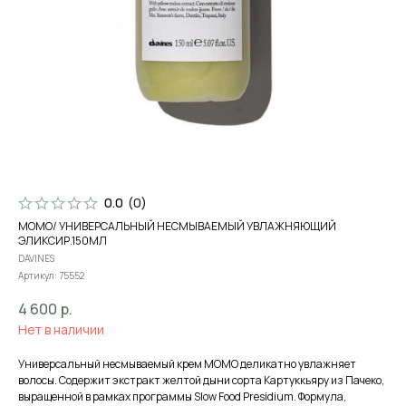
0.0
(
0
)
MOMO/ УНИВЕРСАЛЬНЫЙ НЕСМЫВАЕМЫЙ УВЛАЖНЯЮЩИЙ
ЭЛИКСИР.150МЛ
DAVINES
Артикул:
75552
4 600
р.
Нет в наличии
Универсальный несмываемый крем MOMO деликатно увлажняет
волосы. Содержит экстракт желтой дыни сорта Картуккьяру из Пачеко,
выращенной в рамках программы Slow Food Presidium. Формула,