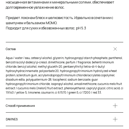
насыщенная витаминами и минеральными солями, обеспечивает
долговременное увлажнение волос.
Придает локонам блеск и шелковистость. Идеально в сочетании с
шампунем и бальзамом MOMO.
Подходит для сухих и обезвоженных волос. pH 5.3
Состав
Aqua / water / eau, cetearyl alcohol, glycerin, hydroxypropyl starch phosphate, panthenol,
benzotriazolyl dodecyl p-cresol, dimethicone, parfum / fragrance, behentrimonium
chloride, benzyl alcohol, methyl gluceth-20, pentaerythrityl tetra-di-t-butyl
hydroxyhydrocinnamate, polysorbate 20, hydroxypropyltrimonium hydrolyzed wheat
protein, sclerotium gum, acrylamidopropyltrimonium chloride/acrylates copolymer,
disodium edta, polyquaternium-28, tocopherol, sodium benzoate, guar
hydroxypropyltrimonium chloride, isopropyl alcohol, amodimethicone, cucumis melo fruit
extract / cucumis melo (melon) fruit extract, phenoxyethanol, caprylyl glycol, citric acid, ci
19140 / yellow 5, limonene, coumarin, ci 61570 / green 5, ci 17200 / red 33.
Способ применения
DAVINES