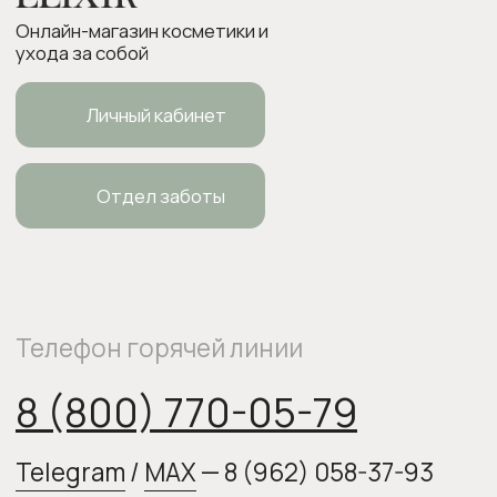
ИП Боровкова Анастасия Валерьевна
ОГРНИП 318554300063015
elixirstore@mail.ru
Политика конфиденциальности
Публичная оферта