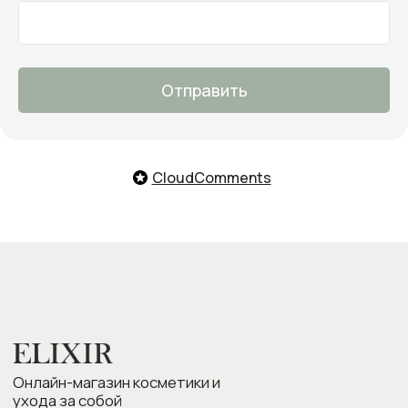
Заказать обратный звонок
Мы с удовольствием поможем
тебе подобрать продукты,
ответим на все вопросы и примем
заказ
Отправить
О нас
Оплата и доставка
Возврат товара
CloudComments
Бонусная программа
Контакты
Оплата Долями
Подарочные карты
Следите за нами в соцсетях: