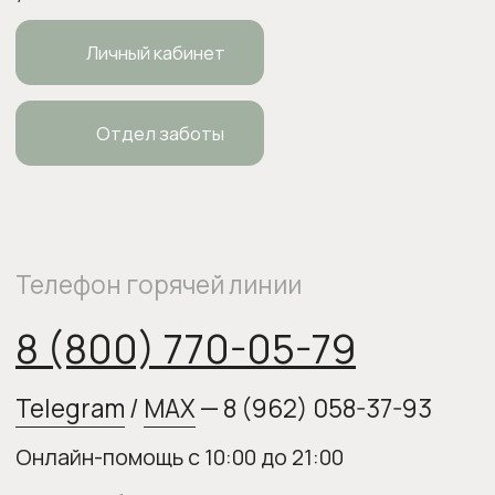
ИП Боровкова Анастасия Валерьевна
ОГРНИП 318554300063015
elixirstore@mail.ru
Политика конфиденциальности
Публичная оферта