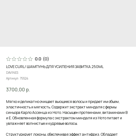
0.0
(
0
)
LOVE CURL/ ШАМПУНЬ ДЛЯ УСИЛЕНИЯ ЗАВИТКА.250ML
DAVINES
Артикул:
75524
3700,00
р.
Мягко и деликатно очищает вьющиеся волосы и придает им объем,
эластичность и мягкость. Содержит экстракт миндаля с фермы
синьора Карло Ассенца из Ното. Насыщен протеинами, витаминами В
и Е. Обновленная формула с экстрактом миндаля из Ното питает и
увлажняет волнистые и кудрявые волосы.
Структурирует локоны, обеспечивая эффект антифриз. Обладает