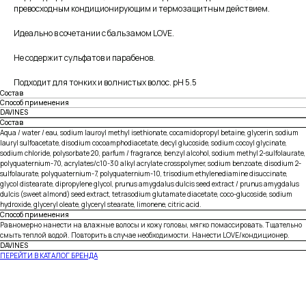
превосходным кондиционирующим и термозащитным действием.
Идеально в сочетании с бальзамом LOVE.
Не содержит сульфатов и парабенов.
Подходит для тонких и волнистых волос. pH 5.5
Состав
Способ применения
DAVINES
Состав
Aqua / water / eau, sodium lauroyl methyl isethionate, cocamidopropyl betaine, glycerin, sodium
lauryl sulfoacetate, disodium cocoamphodiacetate, decyl glucoside, sodium cocoyl glycinate,
sodium chloride, polysorbate 20, parfum / fragrance, benzyl alcohol, sodium methyl 2-sulfolaurate,
polyquaternium-70, acrylates/c10-30 alkyl acrylate crosspolymer, sodium benzoate, disodium 2-
sulfolaurate, polyquaternium-7, polyquaternium-10, trisodium ethylenediamine disuccinate,
glycol distearate, dipropylene glycol, prunus amygdalus dulcis seed extract / prunus amygdalus
dulcis (sweet almond) seed extract, tetrasodium glutamate diacetate, coco-glucoside, sodium
hydroxide, glyceryl oleate, glyceryl stearate, limonene, citric acid.
Способ применения
Равномерно нанести на влажные волосы и кожу головы, мягко помассировать. Тщательно
смыть теплой водой. Повторить в случае необходимости. Нанести LOVE/кондиционер.
DAVINES
ПЕРЕЙТИ В КАТАЛОГ БРЕНДА