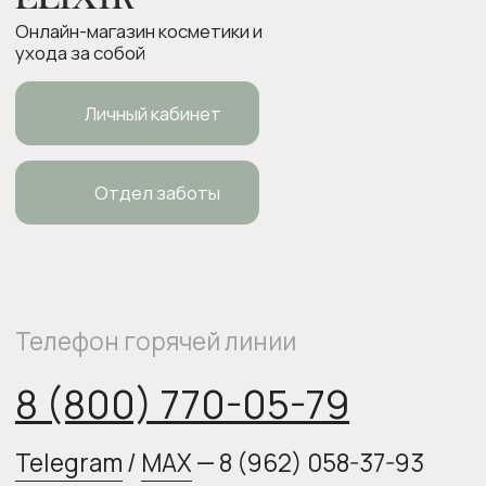
ИП Боровкова Анастасия Валерьевна
ОГРНИП 318554300063015
elixirstore@mail.ru
Политика конфиденциальности
Публичная оферта