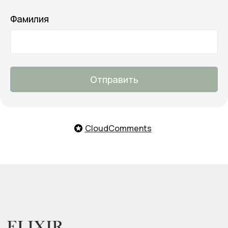
Онлайн-помощь с 10:00 до 21:00
Фамилия
Заказать обратный звонок
Мы с удовольствием поможем
тебе подобрать продукты,
ответим на все вопросы и примем
заказ
О нас
Отправить
Оплата и доставка
Возврат товара
Бонусная программа
CloudComments
Контакты
Оплата Долями
Подарочные карты
Следите за нами в соцсетях: