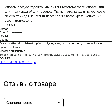
Идеально подходит для тонких, лишенных объема волос. Идеален для
длинных и средней длины волоса. Применяется как для прикорневого
объема, так и для нанесения по всей длине волос. Уровень фиксации:
средняя фиксация.
Нет pH
Состав
Способ применения
DAVINES
Состав
Dimethyl ether, alcohol denat., vp/va copolymer, aqua, parfum, zeolite, cyclopentasiloxane,
cyclohexasiloxane.
Способ применения
Встряхнуть баллон, нанести спрей на сухие волосы с расстояния, примерно 25 см.
DAVINES
ПЕРЕЙТИ В КАТАЛОГ БРЕНДА
Отзывы о товаре
Сначала новые