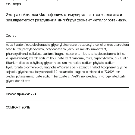
филлера.
Экстракт Ахиллеи Миллефолиум стимулирует синтез коллагена и
защищает его от разрушения, ингибируя фермент металопротеиназу.
Состав
Aqua / water / eau, oleyl erucate, glyceryl stearate citrate, cetyl alcohol, shorea stenoptera
seed butter, pentylene glycol, octyldodecanol , achillea millefolium extract,
phenoxyethanol, cellulose, parfum / fragnance, sorbitan laurate, tapioca starch / triticum
vulgare (wheat) starch, sodium levulinate, xanthan gum , mica, caprylyl glycol, ci 77891 /
titanium dioxide, ethylhexylglycerin, sodium hydroxide, sodium phytate, sodium
hyoluronate, o-cymen-5-ol, magnolia officinalis bark extract, linalool, tocopherol, glycine
soja oil / glycine soja (soybean) oil, 1,2-hexanediol, eugenol citric acid, ci 77492/ iron
oxides, potassium sorbate, sodium benzoate, ci 77491/ iron oxides , hhydrogenated palm
glycerides citrate.
Способ применения
COMFORT ZONE