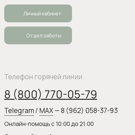
ИП Боровкова Анастасия Валерьевна
ОГРНИП 318554300063015
elixirstore@mail.ru
Политика конфиденциальности
Публичная оферта