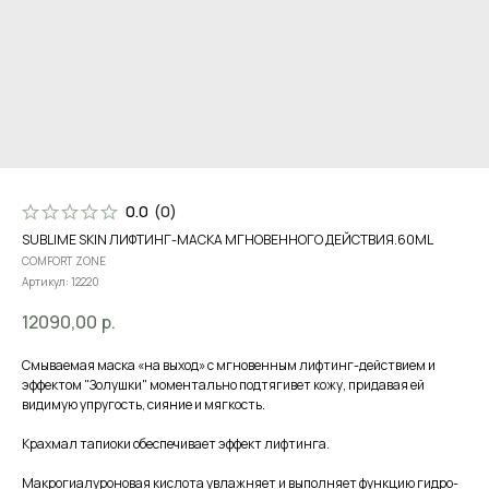
0.0
(
0
)
SUBLIME SKIN ЛИФТИНГ-МАСКА МГНОВЕННОГО ДЕЙСТВИЯ.60ML
COMFORT ZONE
Артикул:
12220
12090,00
р.
Смываемая маска «на выход» с мгновенным лифтинг-действием и
эффектом "Золушки" моментально подтягивет кожу, придавая ей
видимую упругость, сияние и мягкость.
Крахмал тапиоки обеспечивает эффект лифтинга.
Макрогиалуроновая кислота увлажняет и выполняет функцию гидро-