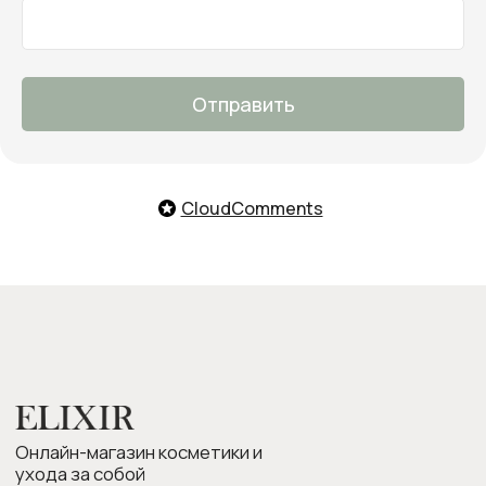
Заказать обратный звонок
Мы с удовольствием поможем
тебе подобрать продукты,
ответим на все вопросы и примем
заказ
Отправить
О нас
Оплата и доставка
Возврат товара
CloudComments
Бонусная программа
Контакты
Оплата Долями
Подарочные карты
Следите за нами в соцсетях: