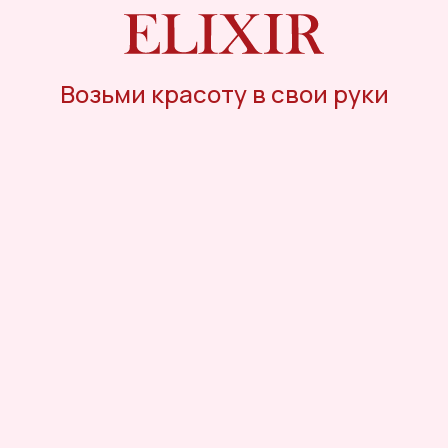
Возьми красоту в свои руки
Телефон го
нас
Контакты
лата и доставка
Оплата Долями
8 (800)
зврат товара
Подарочные карты
Telegram
/
нусная программа
Онлайн-помо
Заказать обрат
Мы с удово
поможем те
продукты, о
вопросы и п