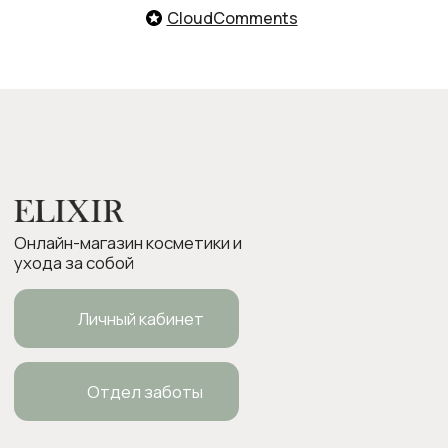
Оплата и доставка
CloudComments
Возврат товара
Бонусная программа
Контакты
Оплата Долями
Подарочные карты
Следите за нами в соцсетях:
ИП Боровкова Анастасия Валерьевна
ОГРНИП 318554300063015
elixirstore@mail.ru
Политика конфиденциальности
Публичная оферта