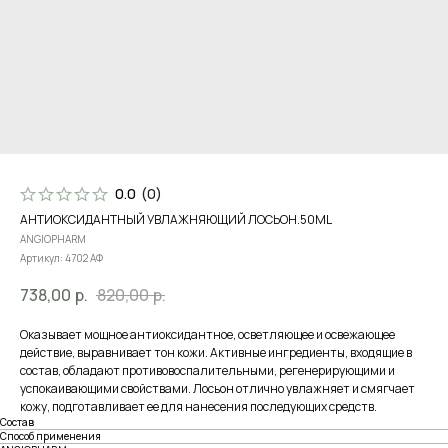
0.0
(
0
)
АНТИОКСИДАНТНЫЙ УВЛАЖНЯЮЩИЙ ЛОСЬОН.50ML
ANGIOPHARM
Артикул:
4702 АФ
738,00
р.
820,00
р.
Оказывает мощное антиоксидантное, осветляющее и освежающее
действие, выравнивает тон кожи. Активные ингредиенты, входящие в
состав, обладают противовоспалительными, регенерирующими и
успокаивающими свойствами. Лосьон отлично увлажняет и смягчает
кожу, подготавливает ее для нанесения последующих средств.
Состав
Способ применения