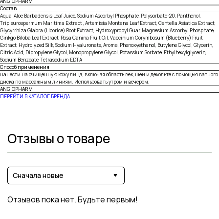
ANGIOPHARM
Состав
Aqua, Aloe Barbadensis Leaf Juice, Sodium Ascorbyl Phosphate, Polysorbatе-20, Panthenol,
Tripleurospermum Maritima Extract , Artemisia Montana Leaf Extract, Centella Asiatica Extract,
Glycyrrhiza Glabra (Licorice) Root Extract, Hydroxypropyl Guar, Magnesium Ascorbyl Phosphate,
Ginkgo Biloba Leaf Extract, Rosa Canina Fruit Oil, Vaccinium Corymbosum (Blueberry) Fruit
Extract, Hydrolyzed Silk, Sodium Hyaluronate, Aroma, Phenoxyethanol, Butylene Glycol, Glycerin,
Citric Acid, Dipropylene Glycol, Monopropylene Glycol, Potassium Sorbate, Ethylhexylglycerin,
Sodium Benzoate, Tetrasodium EDTA
Способ применения
нанести на очищенную кожу лица, включая область век, шеи и декольте с помощью ватного
диска по массажным линиям. Использовать утром и вечером.
ANGIOPHARM
ПЕРЕЙТИ В КАТАЛОГ БРЕНДА
Отзывы о товаре
Сначала новые
Отзывов пока нет. Будьте первым!