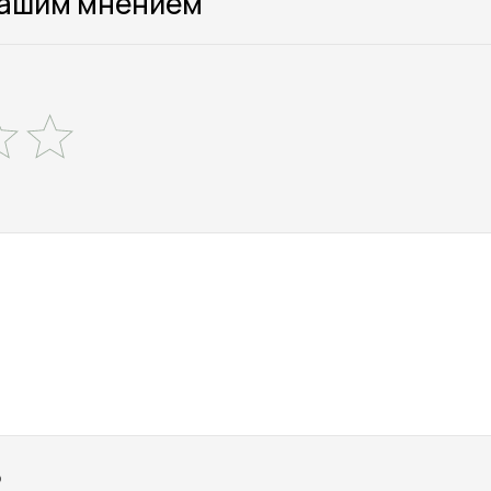
вашим мнением
о