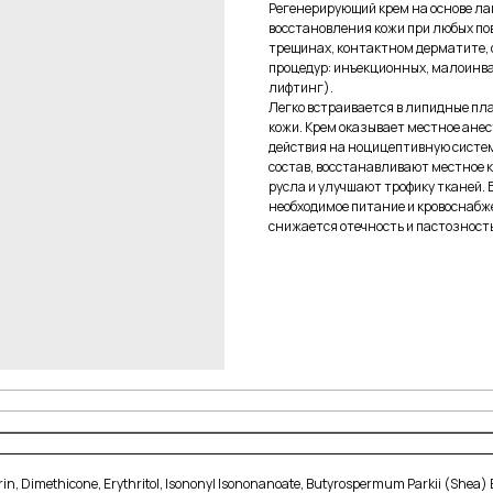
Регенерирующий крем на основе л
восстановления кожи при любых по
трещинах, контактном дерматите, 
процедур: инъекционных, малоинва
лифтинг).
Легко встраивается в липидные пл
кожи. Крем оказывает местное ане
действия на ноцицептивную систем
состав, восстанавливают местное
русла и улучшают трофику тканей.
необходимое питание и кровоснабж
снижается отечность и пастозность
erin, Dimethicone, Erythritol, Isononyl Isononanoate, Butyrospermum Parkii (Shea) B