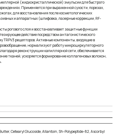
амеллярной (жидкокристаллической) эмульсии для быстрого
вреждениях. Применяется при выраженной сухости, порезах,
ожогах, для восстановления после косметологических
зивных и аппаратных (шлифовка, лазерные коррекции, RF-
асты рогового слоя и восстанавливает защитные функции
стезирующее действие посредством антагонистического
у TRPV3 рецепторов. Активные компоненты, входящие в
 кровообращение, нормализуют работу микроциркуляторного
 Благодаря реконструкции капиллярной сети, обеспечивается
ение тканей, ускоряется формирование коллагеновых волокон,
.
utter, Cetearyl Glucoside, Allantoin, Sh-Polypeptide-82, Ascorbyl