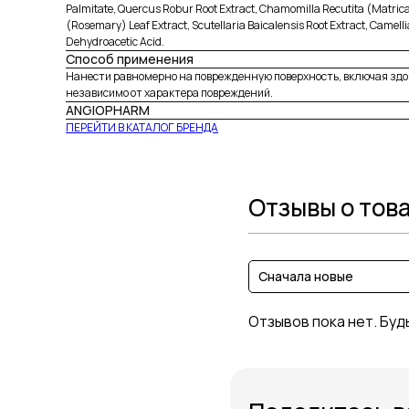
Palmitate, Quercus Robur Root Extract, Chamomilla Recutita (Matricari
(Rosemary) Leaf Extract, Scutellaria Baicalensis Root Extract, Camell
Dehydroacetic Acid.
Способ применения
Нанести равномерно на поврежденную поверхность, включая здоро
независимо от характера повреждений.
ANGIOPHARM
ПЕРЕЙТИ В КАТАЛОГ БРЕНДА
Отзывы о тов
Сначала новые
Отзывов пока нет. Буд