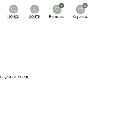
0
1
ойти
Вишлист
Корзина
ЮЩИЙ КРЕМ.7ML