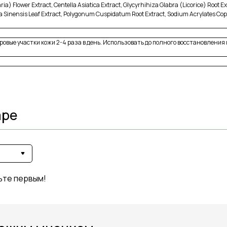
a) Flower Extract, Centella Asiatica Extract, Glycyrhihiza Glabra (Licorice) Root E
ia Sinensis Leaf Extract, Polygonum Cuspidatum Root Extract, Sodium Acrylates Copo
вые участки кожи 2-4 раза в день. Использовать до полного восстановления 
аре
ьте первым!