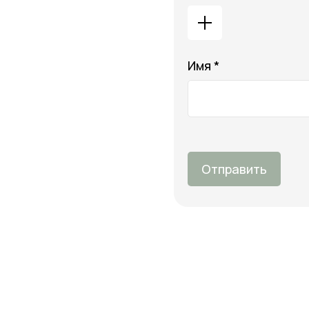
Имя *
Отправить
О 
Оп
Онлайн-магазин косметики и
Во
ухода за собой
Бо