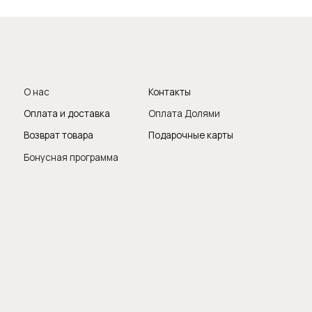
Заказать обрат
Мы с удово
поможем те
продукты, о
вопросы и п
Следите за 
итика конфиденциальности
Публичная оферта