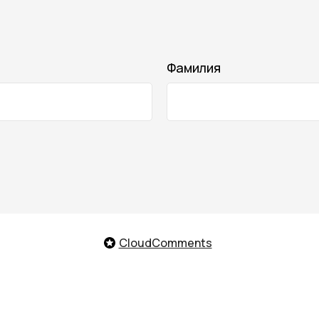
Фамилия
Телефон го
нас
Контакты
CloudComments
лата и доставка
Оплата Долями
8 (800)
зврат товара
Подарочные карты
Telegram
/
нусная программа
Онлайн-помо