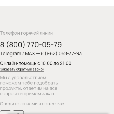
ный звонок
льствием
бе подобрать
тветим на все
римем заказ
нами в соцсетях: