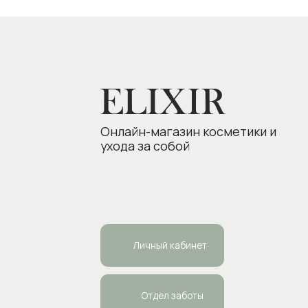
Личный кабинет
Отдел заботы
ИП Боровкова Анастасия Валерьевна
Пол
ОГРНИП 318554300063015
elixirstore@mail.ru