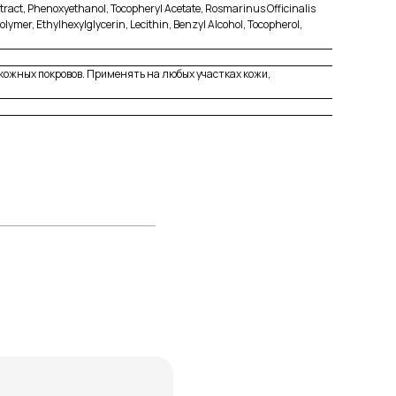
xtract, Phenoxyethanol, Tocopheryl Acetate, Rosmarinus Officinalis
lymer, Ethylhexylglycerin, Lecithin, Benzyl Alcohol, Tocopherоl,
кожных покровов. Применять на любых участках кожи,