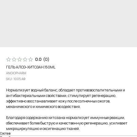
0.0
(
0
)
ГЕЛЬ АЛОЭ-ХИТОЗАН.150ML
ANGIOPHARM
SKU:
1005 АФ
Нормализует водный баланс, обладает противовоспалительными и
антибактериальными свойствами, стимулирует регенерацию,
эффективно восстанавливает кожу после солнечных ожогов,
механического и химического воздействия.
Благодаря содержанию хитозана нормализует иммунные реакции,
обеспечивает более быструю и качественную регенерацию, усиливает
микроциркуляцию и оксигенацию тканей.
Состав