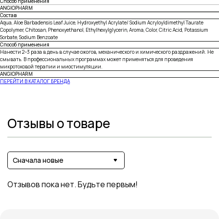
Способ применения
ANGIOPHARM
Состав
Aqua, Aloe Barbadensis Leaf Juice, Hydroxyethyl Acrylate/ Sodium Acryloyldimethyl Taurate
Copolymer, Chitosan, Phenoxyethanol, Ethylhexylglycerin, Aroma, Color, Citric Acid, Potassium
Sorbate, Sodium Benzoate
Способ применения
Нанести 2–3 раза в день в случае ожогов, механического и химического раздражений. Не
смывать. В профессиональных программах может применяться для проведения
микротоковой терапии и миостимуляции.
ANGIOPHARM
ПЕРЕЙТИ В КАТАЛОГ БРЕНДА
Отзывы о товаре
Сначала новые
Отзывов пока нет. Будьте первым!