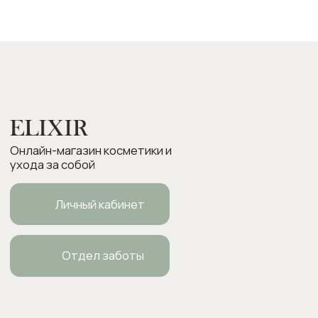
Возврат товара
Бонусная программа
Контакты
Оплата Долями
Подарочные карты
Следите за нами в соцсетях:
ИП Боровкова Анастасия Валерьевна
ОГРНИП 318554300063015
elixirstore@mail.ru
Политика конфиденциальности
Публичная оферта