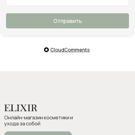
Мы с удовольствием поможем
тебе подобрать продукты,
ответим на все вопросы и примем
заказ
Отправить
О нас
Оплата и доставка
Возврат товара
CloudComments
Бонусная программа
Контакты
Оплата Долями
Подарочные карты
Следите за нами в соцсетях: