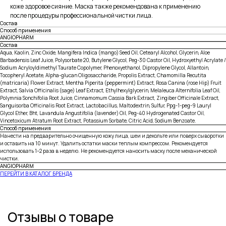
коже здоровое сияние. Маска также рекомендована к применению
после процедуры профессиональной чистки лица.
Состав
Способ применения
ANGIOPHARM
Состав
Aqua, Kaolin, Zinc Oxide, Mangifera Indica (mango) Seed Oil, Cetearyl Alcohol, Glycerin, Aloe
Barbadensis Leaf Juice, Polysorbate 20, Butylene Glycol, Peg-30 Castor Oil, Hydroxyethyl Acrylate /
Sodium Acryloyldimethyl Taurate Copolymer, Phenoxyethanol, Dipropylene Glycol, Allantoin,
Tocopheryl Acetate, Alpha-glucan Oligosaccharide, Propolis Extract, Chamomilla Recutita
(matricaria) Flower Extract, Mentha Piperita (peppermint) Extract, Rosa Canina (rose Hip) Fruit
Extract, Salvia Officinalis (sage) Leaf Extract, Ethylhexylglycerin, Melaleuca Alternifolia Leaf Oil,
Polymnia Sonchifolia Root Juice, Cinnamomum Cassia Bark Extract, Zingiber Officinale Extract,
Sanguisorba Officinalis Root Extract, Lactobacillus, Maltodextrin, Sulfur, Ppg-1-peg-9 Lauryl
Glycol Ether, Bht, Lavandula Angustifolia (lavender) Oil, Peg-40 Hydrogenated Castor Oil,
Vincetoxicum Atratum Root Extract, Potassium Sorbate, Citric Acid, Sodium Benzoate.
Способ применения
Нанести на предварительно очищенную кожу лица, шеи и декольте или поверх сыворотки
и оставить на 10 минут. Удалить остатки маски теплым компрессом. Рекомендуется
использовать 1–2 раза в неделю. Не рекомендуется наносить маску после механической
чистки.
ANGIOPHARM
ПЕРЕЙТИ В КАТАЛОГ БРЕНДА
Отзывы о товаре