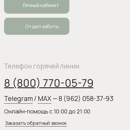
ИП Боровкова Анастасия Валерьевна
ОГРНИП 318554300063015
elixirstore@mail.ru
Политика конфиденциальности
Публичная оферта