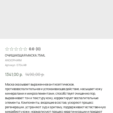
0.0
(
0
)
ОЧИЩАЮЩАЯ МАСКА.75ML
ANGIOPHARM
Артикул:
0704 АФ
1341,00
р.
1490,00
р.
Маска оказывает выраженное антисептическое,
противовоспалительное и успокаивающее действие, насыщает кожу
минералами и микроэлементами, способствует очищению пор,
выравнивает тон и текстуру кожу, корректирует воспалительные
элементы. Компоненты, входящие в состав, ускоряют процесс
регенерации, устраняют зуд и эритему, поддерживают естественную
микробиоту кожи, нормализуют процесс кератинизации и придают