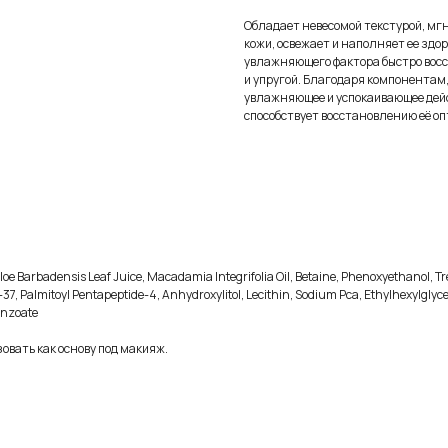
Обладает невесомой текстурой, мг
кожи, освежает и наполняет ее зд
увлажняющего фактора быстро восс
и упругой. Благодаря компонентам
увлажняющее и успокаивающее дейс
способствует восстановлению её оп
loe Barbadensis Leaf Juice, Macadamia Integrifolia Oil, Betaine, Phenoxyethanol, Tre
, Palmitoyl Pentapeptide-4, Anhydroxylitol, Lecithin, Sodium Pca, Ethylhexylglycerin, 
enzoate
овать как основу под макияж.