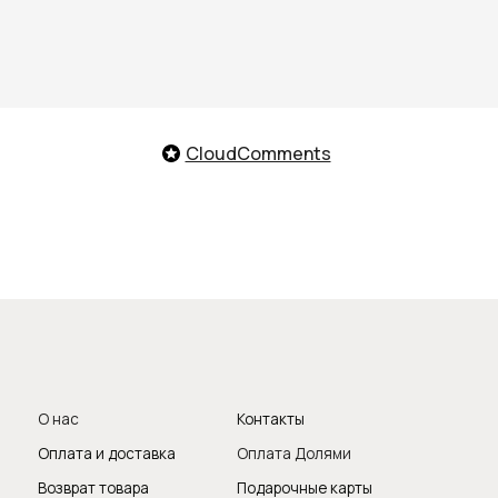
CloudComments
Телефон го
нас
Контакты
лата и доставка
Оплата Долями
8 (800)
зврат товара
Подарочные карты
Telegram
/
нусная программа
Онлайн-помо
Заказать обрат
Мы с удово
поможем те
продукты, о
вопросы и п
Следите за 