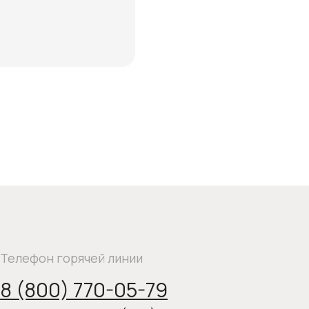
рячей линии
 770-05-79
MAX
— 8 (962) 058-37-93
щь с 10:00 до 21:00
ный звонок
льствием
бе подобрать
тветим на все
римем заказ
нами в соцсетях: