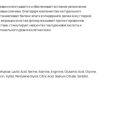
новенно впитывается и обеспечивает активное увлажнение
оровым сиянием. Благодаря компонентам натурального
танавливает баланс влаги в эпидермисе, делая кожу гладкой
, входящим в состав, флюид оказывает пролонгированное
твие, стимулирует неосинтез гиалуроновой кислоты и
тимального уровня в клетках кожи.
halose, Lactic Acid, Serine, Alanine, Arginine, Glutamic Acid, Glycine,
Xylitol, Pentylene Glycol, Citric Acid, Sodium Citrate, Sorbitol ,