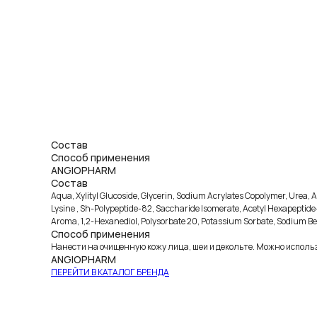
Состав
Способ применения
ANGIOPHARM
Состав
Aqua, Xylityl Glucoside, Glycerin, Sodium Acrylates Copolymer, Urea, A
Lysine , Sh-Polypeptide-82, Saccharide Isomerate, Acetyl Hexapeptide-37
Aroma, 1,2-Hexanediol, Polysorbate 20, Potassium Sorbate, Sodium B
Способ применения
Нанести на очищенную кожу лица, шеи и декольте. Можно использ
ANGIOPHARM
ПЕРЕЙТИ В КАТАЛОГ БРЕНДА