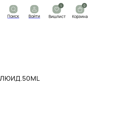
0
1
ойти
Вишлист
Корзина
ЛЮИД.50ML