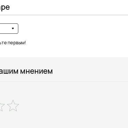
аре
ьте первым!
вашим мнением