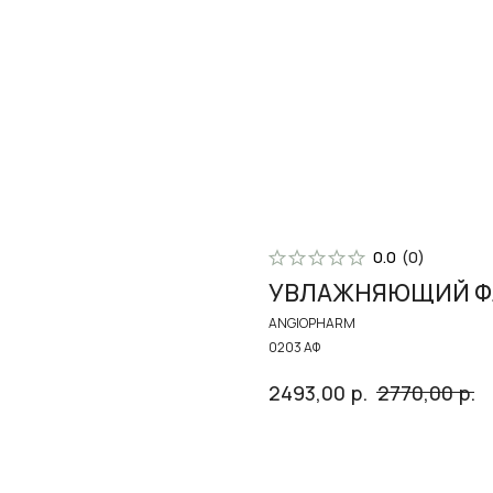
Поиск
В
0.0
(
0
)
УВЛАЖНЯЮЩИЙ Ф
ANGIOPHARM
0203 АФ
р.
р.
2493,00
2770,00
В корзину