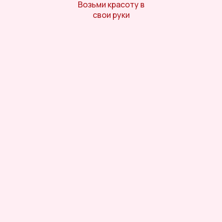
Возьми красоту в
свои руки
Онлайн-магазин косметики и
ухода за собой
Личный кабинет
Отдел заботы
Телефон горячей линии
8 (800) 770-05-79
Telegram
/
MAX
— 8 (962) 058-37-93
Онлайн-помощь с 10:00 до 21:00
Заказать обратный звонок