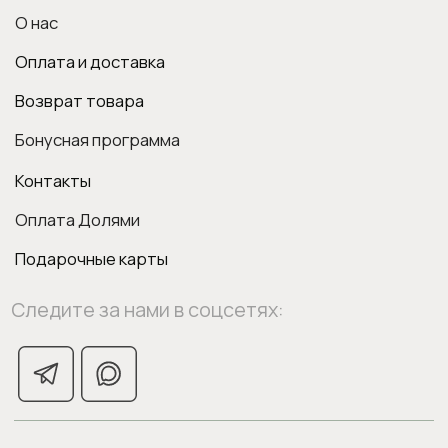
ИП Боровкова Анастасия Валерьевна
ОГРНИП 318554300063015
elixirstore@mail.ru
Политика конфиденциальности
Публичная оферта
1
0
Поиск
Войти
Вишлист
Корзина