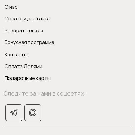
ИП Боровкова Анастасия Валерьевна
ОГРНИП 318554300063015
elixirstore@mail.ru
Политика конфиденциальности
Публичная оферта
1
0
Поиск
Войти
Вишлист
Корзина