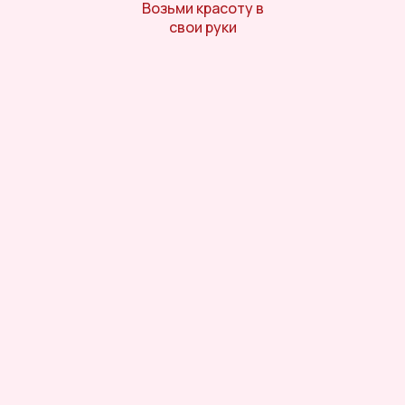
Возьми красоту в
свои руки
Онлайн-магазин косметики и
ухода за собой
Личный кабинет
Отдел заботы
Телефон горячей линии
8 (800) 770-05-79
Telegram
/
MAX
— 8 (962) 058-37-93
Онлайн-помощь с 10:00 до 21:00
Заказать обратный звонок